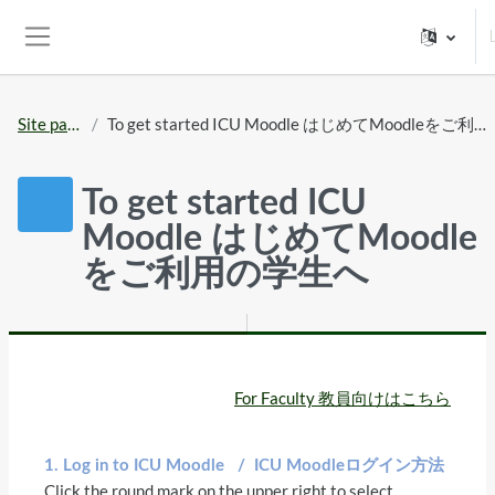
Skip to main content
Side panel
Site pages
To get started ICU Moodle はじめてMoodleをご利用の学生へ
To get started ICU
Moodle はじめてMoodle
をご利用の学生へ
For Faculty 教員向けはこちら
1. Log in to ICU Moodle / ICU Moodleログイン方法
Click the round mark on the upper right to select