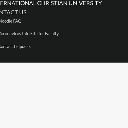
TERNATIONAL CHRISTIAN UNIVERSITY
NTACT US
Moodle FAQ
oronavirus Info Site for Faculty
ontact helpdesk