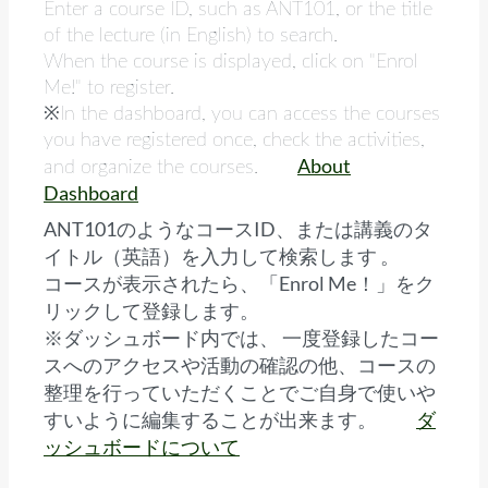
Enter a course ID, such as ANT101, or the title
of the lecture (in English) to search.
When the course is displayed, click on "Enrol
Me!" to register.
※In the dashboard, you can access the courses
you have registered once, check the activities,
About
and organize the courses.
Dashboard
ANT101のようなコースID、または講義のタ
イトル（英語）を入力して検索します 。
コースが表示されたら、「Enrol Me！」をク
リックして登録します。
※ダッシュボード内では、 一度登録したコー
スへのアクセスや活動の確認の他、コースの
整理を行っていただくことでご自身で使いや
すいように編集することが出来ます。
ダ
ッシュボードについて